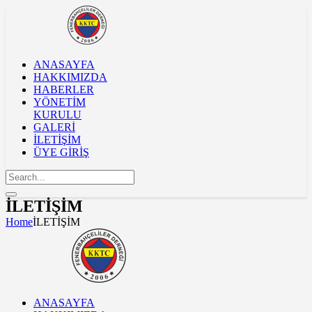
ANASAYFA
HAKKIMIZDA
HABERLER
YÖNETİM
KURULU
GALERİ
İLETİŞİM
ÜYE GİRİŞ
İLETİŞİM
Home
İLETİŞİM
ANASAYFA