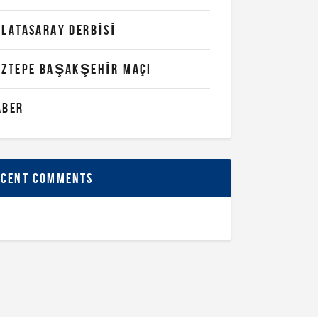
ALATASARAY DERBISI
ÖZTEPE BAŞAKŞEHIR MAÇI
ABER
ecent comments