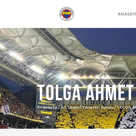
ANASAY
TOLGA AHMET
Anasayfa
All Team
Yönetim Kurulu
TOLGA A